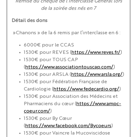
Remise du chèque de l’Interclasse Général lors
de la soirée des nés en 7
Détail des dons
»Chanons » de la 6 remis par l’interclasse en 6 :
6000€ pour le CCAS
1530€ pour REVES (
https://www.reves.fr/
)
1530€ pour TOUS CAP
(
https://www.associationtouscap.com/
)
1530€ pour ARSLA (
https://www.arsla.org/
)
1530€ pour Fédération Française de
Cardiologie (
https://www.fedecardio.org/
)
1530€ pour Association des Médecins et
Pharmaciens du cœur (
https://www.ampc-
coeur.com/
)
1530€ pour By Cœur
(
https://www.facebook.com/Bycoeurs
)
1530€ pour Vaincre la Mucoviscidose